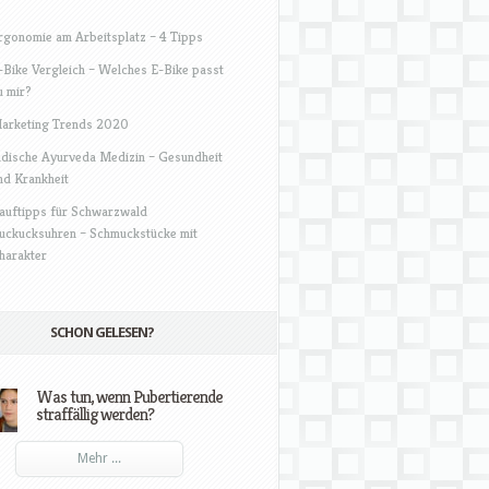
rgonomie am Arbeitsplatz – 4 Tipps
-Bike Vergleich – Welches E-Bike passt
u mir?
arketing Trends 2020
ndische Ayurveda Medizin – Gesundheit
nd Krankheit
auftipps für Schwarzwald
uckucksuhren – Schmuckstücke mit
harakter
SCHON GELESEN?
Was tun, wenn Pubertierende
straffällig werden?
Mehr ...