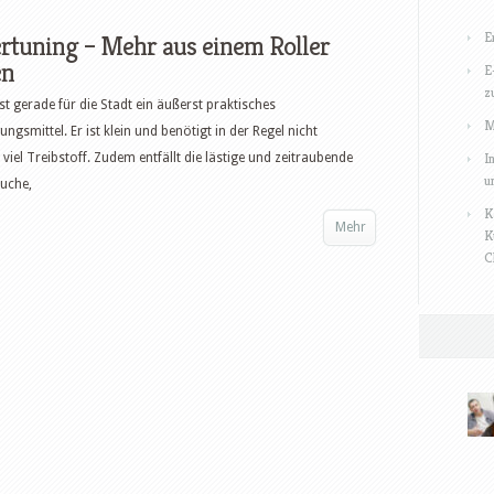
E
rtuning – Mehr aus einem Roller
en
E
z
ist gerade für die Stadt ein äußerst praktisches
M
ngsmittel. Er ist klein und benötigt in der Regel nicht
I
 viel Treibstoff. Zudem entfällt die lästige und zeitraubende
u
uche,
K
Mehr
K
C