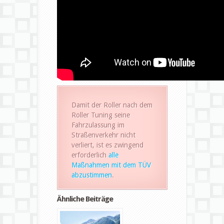
Damit der Roller nach dem
Roller Tuning seine
Fahrzulassung im
Straßenverkehr nicht
verliert, ist es zwingend
erforderlich
alle
Maßnahmen mit dem TÜV
abzustimmen
.
Ähnliche Beiträge