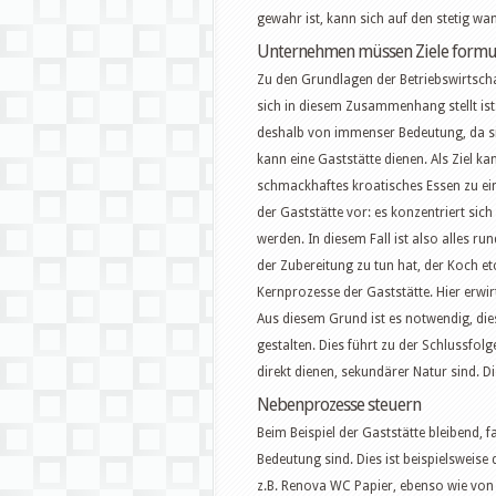
gewahr ist, kann sich auf den stetig wa
Unternehmen müssen Ziele formu
Zu den Grundlagen der Betriebswirtschaft
sich in diesem Zusammenhang stellt ist
deshalb von immenser Bedeutung, da si
kann eine Gaststätte dienen. Als Ziel k
schmackhaftes kroatisches Essen zu ein
der Gaststätte vor: es konzentriert sich
werden. In diesem Fall ist also alles ru
der Zubereitung zu tun hat, der Koch e
Kernprozesse der Gaststätte. Hier erw
Aus diesem Grund ist es notwendig, di
gestalten. Dies führt zu der Schlussfol
direkt dienen, sekundärer Natur sind. D
Nebenprozesse steuern
Beim Beispiel der Gaststätte bleibend, fa
Bedeutung sind. Dies ist beispielsweise 
z.B. Renova WC Papier, ebenso wie von S