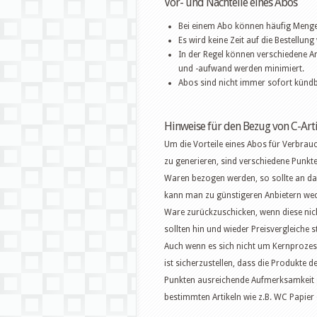
Vor- und Nachteile eines Abos
Bei einem Abo können häufig Mengen
Es wird keine Zeit auf die Bestellun
In der Regel können verschiedene A
und -aufwand werden minimiert.
Abos sind nicht immer sofort kündba
Hinweise für den Bezug von C-Art
Um die Vorteile eines Abos für Verbra
zu generieren, sind verschiedene Punkte 
Waren bezogen werden, so sollte an das
kann man zu günstigeren Anbietern wech
Ware zurückzuschicken, wenn diese nich
sollten hin und wieder Preisvergleiche 
Auch wenn es sich nicht um Kernprozess
ist sicherzustellen, dass die Produkte 
Punkten ausreichende Aufmerksamkeit g
bestimmten Artikeln wie z.B. WC Papier