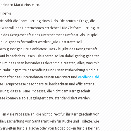
ndelnden Markt einstellen.
lieren
 zählt die Formulierung eines Ziels. Die zentrale Frage, die
: Was will das Unternehmen erreichen? Die Zielformulierung ist
e das Kerngeschäft eines Unternehmens umfasst. Als Beispiel
ann Folgendes formuliert werden: „Die Gaststätte soll
em günstigen Preis anbieten“. Das Ziel gibt das Kerngeschäft
 auf kroatisches Essen. Die Kosten sollen dabei gering gehalten
nd um das Essen besonders relevant: die Zutaten, alles, was mit
tc. Nahrungsmittelbeschaffung und Essenszubereitung sind die
irtschaftet das Unternehmen seinen Mehrwert und
verdient Geld
.
ese Kernprozesse besonders zu beobachten und effizienter zu
gerung, dass all jene Prozesse, die nicht dem Kerngeschäft
iese können also ausgelagert bzw. standardisiert werden.
llen viele Prozesse an, die nicht direkt für ihr Kerngeschäft von
die Beschaffung von Sanitärartikeln für Küche und Toilette, wie
ervietten für die Tische oder von Notizblöcken für die Kellner.