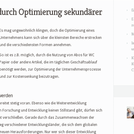
urch Optimierung sekundärer
E
E
z
Es mag ungewöhnlich klingen, doch die Optimierung eines
M
Unternehmens kann sich über die kleinsten Bereiche erstrecken
I
und die verschiedensten Formen annehmen.
u
So ist es z.B. möglich, durch die Nutzung von Abos für WC
K
Papier oder andere Artikel, die im täglichen Geschäftsablauf
K
benötigt werden, zur Optimierung der Unternehmensprozesse
C
und zur Kostensenkung beizutragen.
 werden
reitet stetig voran. Ebenso wie die Weiterentwicklung
 Forschung und Entwicklung keinen Stillstand gibt, dürfen sich
ht verschließen. Gerade durch das Zusammenwachsen der
eg verschiedener Entwicklungsländer, die sich dem globalen
neuen Herausforderungen. Nur wer sich dieser Entwicklung