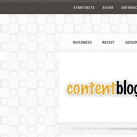
STARTSEITE
SUCHE
DATENS
BUSINESS
RECHT
GESU
Startseite
»
Business
»
Kostensenkungen