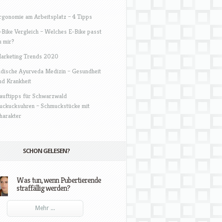
rgonomie am Arbeitsplatz – 4 Tipps
-Bike Vergleich – Welches E-Bike passt
u mir?
arketing Trends 2020
ndische Ayurveda Medizin – Gesundheit
nd Krankheit
auftipps für Schwarzwald
uckucksuhren – Schmuckstücke mit
harakter
SCHON GELESEN?
Was tun, wenn Pubertierende
straffällig werden?
Mehr ...